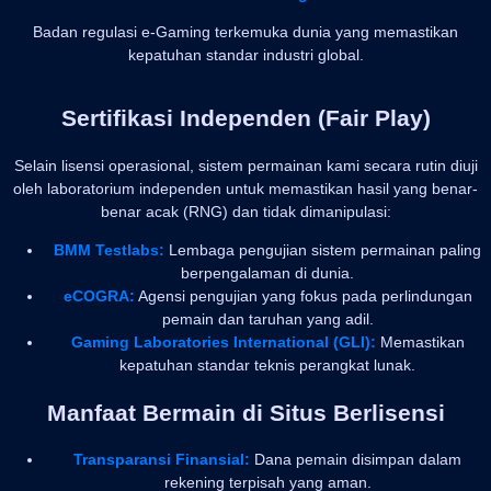
Badan regulasi e-Gaming terkemuka dunia yang memastikan
kepatuhan standar industri global.
Sertifikasi Independen (Fair Play)
Selain lisensi operasional, sistem permainan kami secara rutin diuji
oleh laboratorium independen untuk memastikan hasil yang benar-
benar acak (RNG) dan tidak dimanipulasi:
BMM Testlabs:
Lembaga pengujian sistem permainan paling
berpengalaman di dunia.
eCOGRA:
Agensi pengujian yang fokus pada perlindungan
pemain dan taruhan yang adil.
Gaming Laboratories International (GLI):
Memastikan
kepatuhan standar teknis perangkat lunak.
Manfaat Bermain di Situs Berlisensi
Transparansi Finansial:
Dana pemain disimpan dalam
rekening terpisah yang aman.