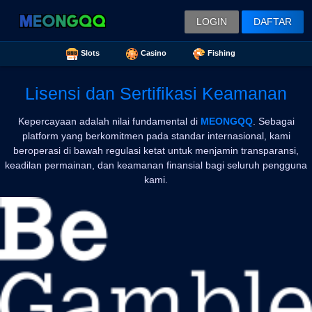
LOGIN
DAFTAR
Slots
Casino
Fishing
Poker
Sports
E-Sports
Lisensi dan Sertifikasi Keamanan
Promo
Referral
Kepercayaan adalah nilai fundamental di
MEONGQQ
. Sebagai
Whatsapp
Telegram
Livechat
platform yang berkomitmen pada standar internasional, kami
beroperasi di bawah regulasi ketat untuk menjamin transparansi,
keadilan permainan, dan keamanan finansial bagi seluruh pengguna
kami.