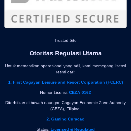
Trusted Site
Otoritas Regulasi Utama
Untuk memastikan operasional yang adil, kami memegang lisensi
resmi dari:
1. First Cagayan Leisure and Resort Corporation (FCLRC)
Nomor Lisensi:
CEZA-0162
Diterbitkan di bawah naungan Cagayan Economic Zone Authority
(CEZA), Filipina.
2. Gaming Curacao
Status:
Licensed & Regulated